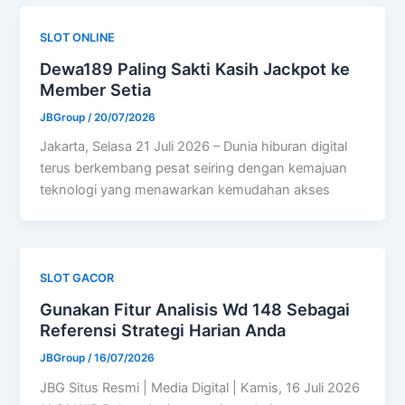
SLOT ONLINE
Dewa189 Paling Sakti Kasih Jackpot ke
Member Setia
JBGroup
/
20/07/2026
Jakarta, Selasa 21 Juli 2026 – Dunia hiburan digital
terus berkembang pesat seiring dengan kemajuan
teknologi yang menawarkan kemudahan akses
SLOT GACOR
Gunakan Fitur Analisis Wd 148 Sebagai
Referensi Strategi Harian Anda
JBGroup
/
16/07/2026
JBG Situs Resmi | Media Digital | Kamis, 16 Juli 2026