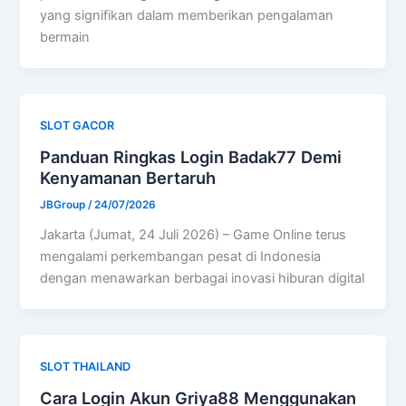
yang signifikan dalam memberikan pengalaman
bermain
SLOT GACOR
Panduan Ringkas Login Badak77 Demi
Kenyamanan Bertaruh
JBGroup
/
24/07/2026
Jakarta (Jumat, 24 Juli 2026) – Game Online terus
mengalami perkembangan pesat di Indonesia
dengan menawarkan berbagai inovasi hiburan digital
SLOT THAILAND
Cara Login Akun Griya88 Menggunakan