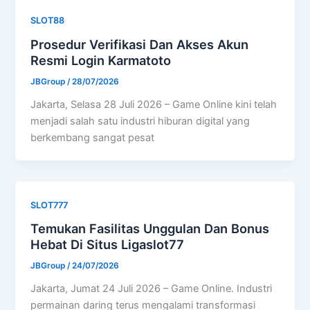
SLOT88
Prosedur Verifikasi Dan Akses Akun
Resmi Login Karmatoto
JBGroup
/
28/07/2026
Jakarta, Selasa 28 Juli 2026 – Game Online kini telah
menjadi salah satu industri hiburan digital yang
berkembang sangat pesat
SLOT777
Temukan Fasilitas Unggulan Dan Bonus
Hebat Di Situs Ligaslot77
JBGroup
/
24/07/2026
Jakarta, Jumat 24 Juli 2026 – Game Online. Industri
permainan daring terus mengalami transformasi